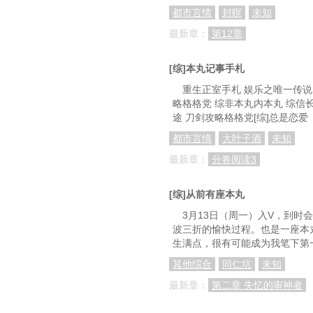
都市言情
封暝
未知
最新章：
第12章
[综]本丸记事手札
重生正室手札 娱乐之唯一传说
略格格党 综非本丸内本丸 综信长
途 刀剑攻略格格党[综]总是恋爱
都市言情
大叶子酒
未知
最新章：
分卷阅读3
[综]从前有座本丸
3月13日（周一）入V，到
波三折的愉快过程。也是一座本
生满点，很有可能成为我笔下第
其他综合
同仁坑
未知
最新章：
第二章 失忆的审神者