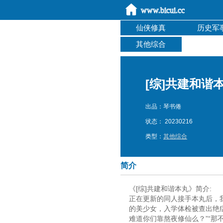
仙侠修真
历史军
其他综合
[综]共建和谐
出品：琴书倦
状态： 20230216
类型：
其他综合
简介
《[综]共建和谐本丸》简介:
正在更新的同人接手本丸后，
的美少女，入学体检被查出绝
难道你们靠熬夜修仙么？”“