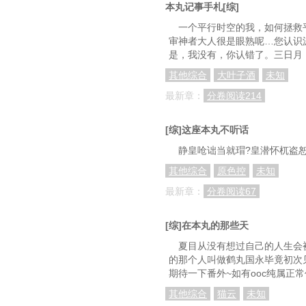
本丸记事手札[综]
一个平行时空的我，如何拯救
审神者大人很是眼熟呢…您认识
是，我没有，你认错了。三日月
其他综合
大叶子酒
未知
最新章：
分卷阅读214
[综]这座本丸不听话
静皇呛诎当就瑁?皇潜怀杌盗
其他综合
原色控
未知
最新章：
分卷阅读67
[综]在本丸的那些天
夏目从没有想过自己的人生会
的那个人叫做鹤丸国永毕竟初次
期待一下番外~如有ooc纯属正
其他综合
猫云
未知