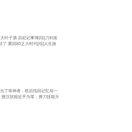
大叶子酒 后妃记事簿[综]刀剑攻
了 重回80之大时代[综]人生旅
去当了审神者，然后找回记忆却一
，撩汉技能近乎为零，撩刀技能天