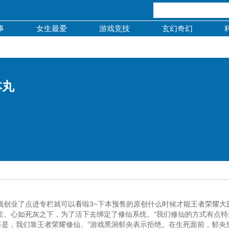
事
女生最爱
游戏竞技
玄幻奇幻
本丸
我创业了点进专栏就可以看啦3~下本预售的原创什么时候才能王者荣耀大
症。心如死灰之下，为了活下去绑定了修仙系统。“我们修仙的方式有点特
那不是，我们靠王者荣耀修仙。”游戏黑洞郁央表示拒绝。在生死面前，郁央