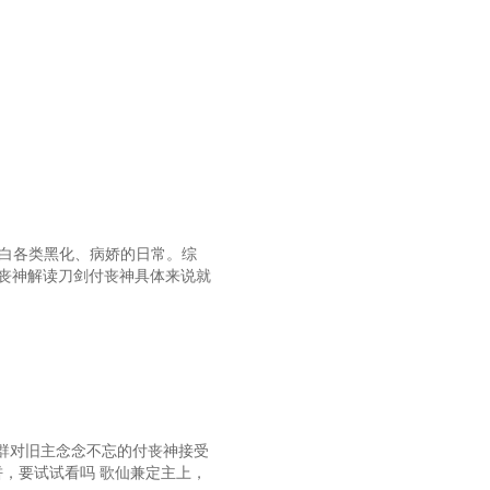
洗白各类黑化、病娇的日常。综
付丧神解读刀剑付丧神具体来说就
群对旧主念念不忘的付丧神接受
，要试试看吗 歌仙兼定主上，