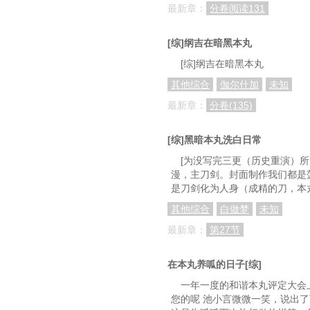
最新章：
分卷阅读131
[综]纲吉在暗黑本丸
[综]纲吉在暗黑本丸
其他综合
伽尔什加
未知
最新章：
分卷(135)
[综]黑暗本丸洗白日常
[为没写完三更（历史重演）
漫，主刀剑。封面制作我们都是菠
是刀剑化为人身（成精的刀，本
其他综合
白做梦
未知
最新章：
第27节
在本丸养呱的日子[综]
一年一度的和谐本丸评定大会
您的呢 池小言微微一笑，说出