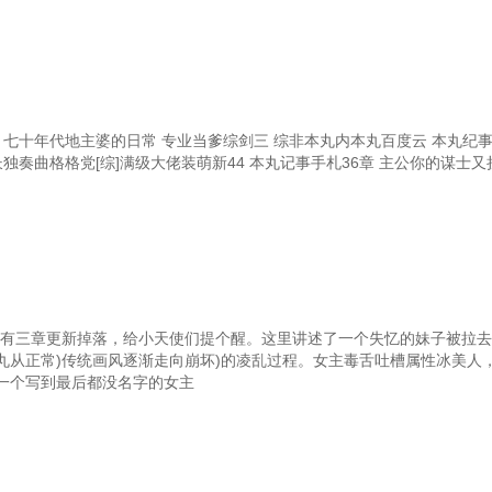
 七十年代地主婆的日常 专业当爹综剑三 综非本丸内本丸百度云 本丸纪事
独奏曲格格党[综]满级大佬装萌新44 本丸记事手札36章 主公你的谋士又挂
时会有三章更新掉落，给小天使们提个醒。这里讲述了一个失忆的妹子被拉
丸从正常)传统画风逐渐走向崩坏)的凌乱过程。女主毒舌吐槽属性冰美人
一个写到最后都没名字的女主