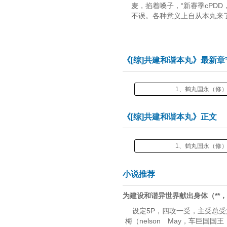
麦，掐着嗓子，“新赛季cPD
不误。各种意义上自从本丸来
《[综]共建和谐本丸》最新章
1、鹤丸国永（修
《[综]共建和谐本丸》正文
1、鹤丸国永（修
小说推荐
为建设和谐异世界献出身体（**，
设定5P，四攻一受，主受总受
梅（nelson May，车巨国国