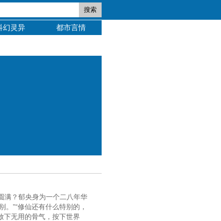
搜索
科幻灵异
都市言情
圆满？郁央身为一个二八年华
别。”“修仙还有什么特别的，
放下无用的骨气，按下世界