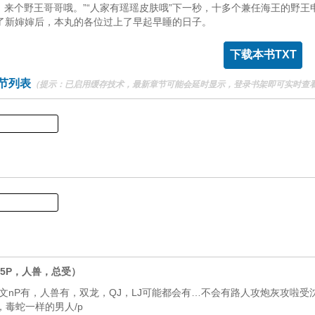
D，来个野王哥哥哦。”“人家有瑶瑶皮肤哦”下一秒，十多个兼任海王的野
了新婶婶后，本丸的各位过上了早起早睡的日子。
下载本书TXT
节列表
（提示：已启用缓存技术，最新章节可能会延时显示，登录书架即可实时查
）
）
5P，人兽，总受）
文nP有，人兽有，双龙，QJ，LJ可能都会有…不会有路人攻炮灰攻啦受
王，毒蛇一样的男人/p