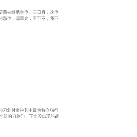
要回去继承皇位。三日月：这位
的那位…源重光：不不不，我不
的刀剑付丧神其中最为特立独行
到全部的刀剑们，正文没出现的请