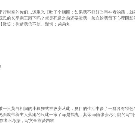
平行时空的你们…源重光【吐了个烟圈：如果我不好好当审神者的话，就
源氏的长平亲王殿下吗？就是死遁之前还要泼我一脸血给我留下心理阴影
【微笑：你猜我信不信。髭切：弟弟丸
恕
被一只黄白相间的小狐狸式神改变从此，夏目的生活中多了一群各有特色
见面就带着主人落跑的只此一家了cp是鹤丸，其余cp随缘会尽可能的写
常作者不考据，写文全靠爱内容