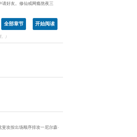
王申请好友。修仙戒网瘾熬夜三
全部章节
开始阅读
看。）
沈斐攻按出场顺序排攻一尼尔森·