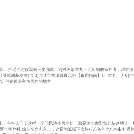
所以…推迟么时候写完三更我就…V]对黑暗本丸一无所知的审神者，艰难
菜感谢基友友(づ 3)づ【宝物珍藏展示柜【食用指南】1、本丸、刀剑
丸=付丧神跟主角居住的地方
上，主持人问了这样一个问题池小言小姐，您是怎么做到如此快速地让一
了两个字养呱 烛台切光忠主上，这是为呱呱下次旅行准备的光忠特制牡丹饼