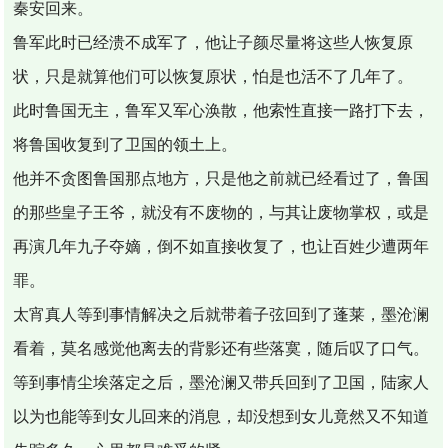
秦安回来。
鲁军此时已经溃不成军了，他让子颜尽量将这些人恢复原
状，只是就算他们可以恢复原状，怕是也活不了几年了。
此时鲁国无主，鲁军又军心涣散，他索性直接一路打下去，
将鲁国收复到了卫国的领土上。
他并不贪图鲁国那点地方，只是他之前就已经看过了，鲁国
的那些皇子王爷，就没有不废物的，与其让废物掌权，或是
再演几年九子夺嫡，倒不如直接收复了，也让百姓少遭两年
罪。
太宵真人等到事情解决之后就带着子弦回到了蓬莱，墨沧澜
看着，莫名感觉他离去的背影还有些落寞，随后叹了口气。
等到事情尘埃落定之后，墨沧澜又带兵回到了卫国，陆家人
以为也能等到女儿回来的消息，却没想到女儿竟然又不知道