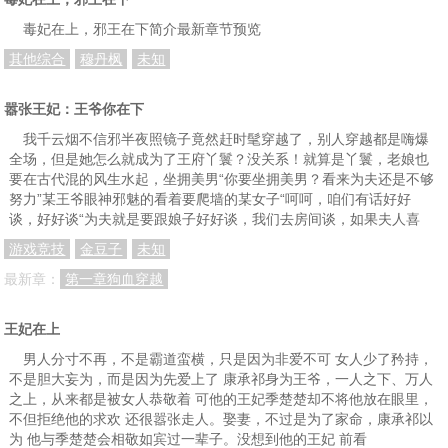
毒妃在上，邪王在下简介最新章节预览
其他综合
穆丹枫
未知
嚣张王妃：王爷你在下
我千云烟不信邪半夜照镜子竟然赶时髦穿越了，别人穿越都是嗨爆
全场，但是她怎么就成为了王府丫鬟？没关系！就算是丫鬟，老娘也
要在古代混的风生水起，坐拥美男“你要坐拥美男？看来为夫还是不够
努力”某王爷眼神邪魅的看着要爬墙的某女子“呵呵，咱们有话好好
谈，好好谈“为夫就是要跟娘子好好谈，我们去房间谈，如果夫人喜
游戏竞技
金豆子
未知
最新章：
第一章狗血穿越
王妃在上
男人分寸不再，不是霸道蛮横，只是因为非爱不可 女人少了矜持，
不是胆大妄为，而是因为先爱上了 康承祁身为王爷，一人之下、万人
之上，从来都是被女人恭敬着 可他的王妃季楚楚却不将他放在眼里，
不但拒绝他的求欢 还很嚣张走人。娶妻，不过是为了家命，康承祁以
为 他与季楚楚会相敬如宾过一辈子。没想到他的王妃 前看