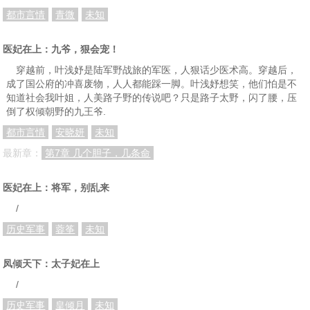
都市言情
青微
未知
医妃在上：九爷，狠会宠！
穿越前，叶浅妤是陆军野战旅的军医，人狠话少医术高。穿越后，
成了国公府的冲喜废物，人人都能踩一脚。叶浅妤想笑，他们怕是不
知道社会我叶姐，人美路子野的传说吧？只是路子太野，闪了腰，压
倒了权倾朝野的九王爷.
都市言情
安晓妍
未知
最新章：
第7章 几个胆子，几条命
医妃在上：将军，别乱来
/
历史军事
蓉筝
未知
凤倾天下：太子妃在上
/
历史军事
皇倾月
未知