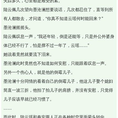
失踪多久，心里都是难受的紧。
陆云佩几次望向墨沧澜想要说话，几次都忍住了，直等到所
有人都散去，才问道，“你真不知道云瑶何时能回来？”
墨沧澜摇摇头。
陆云佩叹息一声，“我还年轻，倒是还能等，只是外公外婆身
体已经不行了，怕是撑不过一年了，云瑶……”
她说着竟然就要流下泪来。
墨沧澜此时竟然也不知道如何安慰，只能跟着叹息一声。
另外一个伤心人，就是他的倒霉儿子。
墨沧澜十分同情的看着自己的倒霉儿子，他这儿子娶个媳妇
简直一波三折，他拍了拍儿子的肩膀，并没有安慰，只觉得
儿子应该早就已经习惯了。
……
而此时，陆云瑶和秦安两人正在各种时空里面晕头转向。