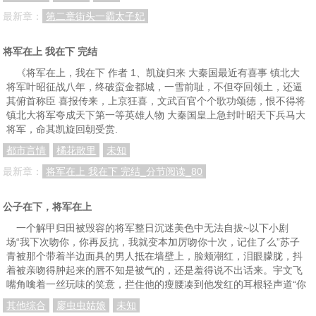
最新章：
第二章街头一霸太子妃
将军在上 我在下 完结
《将军在上，我在下 作者 1、凯旋归来 大秦国最近有喜事 镇北大
将军叶昭征战八年，终破蛮金都城，一雪前耻，不但夺回领土，还逼
其俯首称臣 喜报传来，上京狂喜，文武百官个个歌功颂德，恨不得将
镇北大将军夸成天下第一等英雄人物 大秦国皇上急封叶昭天下兵马大
将军，命其凯旋回朝受赏.
都市言情
橘花散里
未知
最新章：
将军在上 我在下 完结_分节阅读_80
公子在下，将军在上
一个解甲归田被毁容的将军整日沉迷美色中无法自拔~以下小剧
场“我下次吻你，你再反抗，我就变本加厉吻你十次，记住了么”苏子
青被那个带着半边面具的男人抵在墙壁上，脸颊潮红，泪眼朦胧，抖
着被亲吻得肿起来的唇不知是被气的，还是羞得说不出话来。宇文飞
嘴角噙着一丝玩味的笑意，拦住他的瘦腰凑到他发红的耳根轻声道“你
其他综合
廖虫虫姑娘
未知