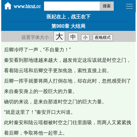
搜索
医妃在上，战王在下
第980章 大结局
大
中
设置字体大小：
小
夜晚模式
后卿冷哼了一声，“不自量力！”
秦安看到那地缝越来越大，越发肯定这应该就是时空之门，
看着陆云瑶和后卿交手更加焦急，索性直接上前。
后卿一挥手就要将两人打倒在地，却在此时，忽然感受到了
来自秦安身上的一股巨大的力量。
确切的来说，是来自那道时空之门的巨大力量。
“就是这里了！”秦安开口大叫道。
此时秦安和陆云瑶都被时空之门往里面吸，而两人又紧紧拽
着后卿，争取将他一起带上。