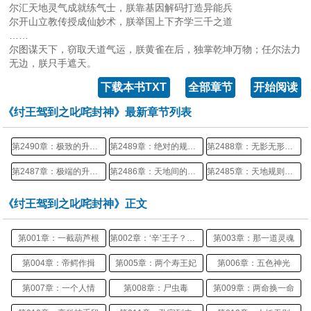
尔汇天地灵气成就练气士，朕靠基因解码打造异能兵
尔开山立教传授成仙妙术，朕举国上下齐学三千之道
……
尔图谋天下，窃取天道气运，朕黄雀在后，独掌乾坤万物；任尔法力
无边，朕只手遮天。
下载本书TXT
全部章节
开始阅读
《纣王驾到之叱咤封神》最新章节列表
第2490章：极致的升华（01更）
第2489章：绝对的规则属性就在那里汇集（02更）
第2488章：无影无形的天道（1更）
第2487章：极端的升华（2更）
第2486章：天地间的极致的归属（2更）
第2485章：天地规则的极致升华（02更）
《纣王驾到之叱咤封神》正文
第001章：一截葫芦根
第002章：‘辛’王子？寿王子辛？
第003章：那一道灵魂
第004章：帝鳄作揖
第005章：两个寿王妃
第006章：五色神光
第007章：一个人情
第008章：尸虫毒
第009章：两命换一命