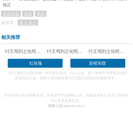
第160章：玄仙中阶位
第161章：逆天改命
第162章：我命由人不由天
他正
其他综合
未知
未知
第163章：万法皆空珠
第164章：李靖
第165章：哪吒变殷发
最新章：
第 6 部分
第166章：似梦非梦
第167章：赠宝
第168章：子母海螺
第169章：连线三霄娘娘
第170章：三霄收徒
弟171章：哪吒出世前
相关推荐
第172章：一剑劈出个哪吒来
第173章：太乙真人
第174章：太乙真人收哪吒
纣王驾到之叱咤封神起点
纣王驾到之叱咤封神女主
纣王驾到之叱咤封神打包下载
第175章：雷劫液
第176章：洗髓伐脉
第177章：险卦
红玫瑰
苏橙宋熠
第178章：洪锦谋划
第179章:水淹西岐营
第180章:闻仲征西
《纣王驾到之叱咤封神》情节跌宕起伏、扣人心弦，是一本情节与文笔俱佳的
其他综合小说，笔翠小说转载收集纣王驾到之叱咤封神最新章节。
第181章:西昆仑
第182章：度厄真人
第183章：阴风洞
第184章：阴风后面有国度
第185章：阴虚之门
第186章：西王母娘娘
本站所有小说为转载作品，所有章节均由网友上传，转载至本站只是为了宣传本
第187章：西王母国度
第188章：西王母国的秘辛
第189章：阴墟之门逼毒
书让更多读者欣赏。
笔翠小说 www.bicui.cc
第190章：元凰癫狂
第191章：坦诚相待
第192章：陛下真乃神人
第193章：女娲娘娘炼石补天
第194章：净土中的荒芜之地
第195章：垂死的蟠桃树
第196章：金仙境
第197章：帝辛元凰合体
第198章：西戎军惨败