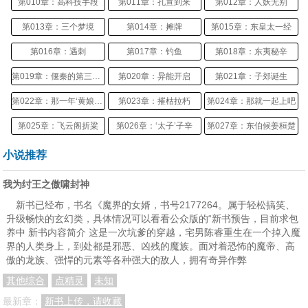
第010章：高科技手段
第011章：孔宣到来
第012章：人妖无别
第013章：三个梦境
第014章：摊牌
第015章：东皇太一经
第016章：遇刺
第017章：钓鱼
第018章：东夷秘辛
第019章：偃秦的第三只眼
第020章：异能开启
第021章：子郊诞生
第022章：那一年‘黄娘娘’才十岁
第023章：摧枯拉朽
第024章：那就一起上吧
第025章：飞云阁折粱
第026章：‘太子’子辛
第027章：东伯候姜桓楚
第028章：苏妲己
第029章：乾坤鼎
第030章：天地人三印
小说推荐
第031章：收服郑伦
第032章：十二地支
第033章：黄飞凰的心思
我为纣王之傲啸封神
第034章：登基
第035章：人王印
第036章：轮回葫芦根
新书已经布，书名《魔界的女婿，书号2177264。属于轻松搞笑、
升级畅快的玄幻类，具体情况可以看看公众版的“新书预告，目前求包
第037章：统一货币
第038章：帝国学院
第039章：杨任献言
养中 新书内容简介 这是一次坑爹的穿越，宅男陈睿重生在一个掉入魔
界的人类身上，到处都是邪恶、凶残的魔族。面对着恐怖的魔帝、高
第040章：东夷扰境
第041章：双王征东夷
第042章：赤尻马猴
傲的龙族、强悍的元素等各种强大的敌人，拥有奇异作弊
第043章：帝鳄归东海
第044章：启王失踪、衍王亡
第045章：飞虎挂帅
其他综合
点精灵
未知
第046章：乾坤弓、震天箭
第047章：五色神牛
第048章：飞凰连斩双王
最新章：
新书上传，请收藏