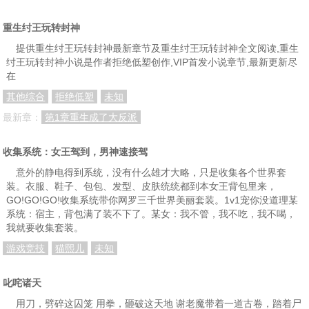
第049章：太阳神针
第050章：射日弓、穿云箭
第051章：战神殿
重生纣王玩转封神
第052章：呲铁
第053章：蚩尤斧
第054章：帝鳄收蚩尤斧
提供重生纣王玩转封神最新章节及重生纣王玩转封神全文阅读,重生
纣王玩转封神小说是作者拒绝低塑创作,VIP首发小说章节,最新更新尽
第055章：御驾亲临东夷
第056章：俯首称臣
第057章：青州鼎
在
第058章：犒赏众将
第059章：宠臣费仲、尤浑
第060章：杜元铣夜观天象
其他综合
拒绝低塑
未知
第061章：冀州鼎不见了
第062章：武凰妃位
第063章：射日神坛
最新章：
第1章重生成了大反派
第064章：异形
第065章：高觉和高明
第066章：神荼和郁垒
收集系统：女王驾到，男神速接驾
第067章：八鼎迁址
第068章：草木皆兵
第069章：木易
意外的静电得到系统，没有什么雄才大略，只是收集各个世界套
装。衣服、鞋子、包包、发型、皮肤统统都到本女王背包里来，
第070章：飞廉和恶来
第071章：归顺臣服
第072章：八鼎被盗
GO!GO!GO!收集系统带你网罗三千世界美丽套装。1v1宠你没道理某
系统：宿主，背包满了装不下了。某女：我不管，我不吃，我不喝，
第073章：三皇入梦来
第074章：武凰妃出征北狄
第075章：婚约
我就要收集套装。
第076章：杨任传旨
第077章：三皇殿选址
第078章：费仲的不简单
游戏竞技
猫熙儿
未知
第079章：举国共祭
第080章：三皇赐鼎
第081章：东海犼
叱咤诸天
第082章：三太子敖丙
第083章：东海龙宫
第084章：东海龙王敖广
用刀，劈碎这囚笼 用拳，砸破这天地 谢老魔带着一道古卷，踏着尸