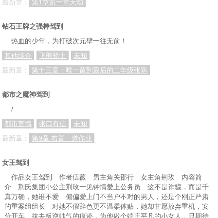
最新章：
第1章第一章天劫
第124章：另有重任
第125章：酒和茶
第126章：四海龙王
钻石王牌之强棒驾到
第127章：北海龙王
第128章：红锦鲤
第129章：雪宸和雪宁
热血的少年，为打破次元壁一往无前！
第130章：洪锦和红锦鲤
第131章：热武器首次亮相
第132章：调虎离山
其他综合
飞熊骑士
未知
第133章：龙吉公主
第134章：瑶池仙境
第135章：四不相
最新章：
第十三章：唯一留到最后的二年级张寒
第136章：肉身生机
第137章：金灵圣母亲至
第138章：替身黄飞凰
都市之魔神驾到
第139章：洪锦
第140章：碧游宫
第141章：洪锦主次身
/
第142章：都是蟠桃惹的祸
第143章：复制版红锦鲤
第144章：草鱼
都市言情
张口有信
未知
第145章：瑶池蟠桃
第146章：真仙中阶位
第147章：一条红色大鲤鱼
最新章：
第9章 布置一道作业
第148章：敖顺的老谋深算
第149章：大军围岛
第150章：同归于尽
女王驾到
第151章：结拜如何？
第152章：帝庙四结义
第153章：重回凤凰山
作品女王驾到 作者伍薇 男主角关邵行 女主角荆玫 内容简
介 荆氏集团小公主荆玫一见钟情爱上公务员 这不是诈骗，而是千
第154章：爆棚的信仰之力
第155章：缚龙索
第156章：渡劫
真万确，她谁不爱 偏偏爱上门不当户不对的男人，还是个刚正严肃
的重案组组长 对她不假辞色更不温柔体贴，她却甘愿放弃重机，安
第157章：天劫也疯狂
第158章：轮回葫芦抗天劫
第159章：那道孤傲的背影
分开车 抹去叛逆帅气的痕迹，为他做个端庄平凡的小女人，只期待