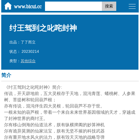
搜索
纣王驾到之叱咤封神
出品：了了而立
状态： 20230214
类型：
其他综合
简介
《纣王驾到之叱咤封神》简介:
传说，开天辟地前，五大灵根存于天地，混沌青莲、蟠桃树、人参果
树、菩提树和轮回葫芦根；
亦有传说，混沌伴生四大灵根，轮回葫芦不存于世。
一根未知的葫芦根，带着一个来自未来世界基因领域的天才，穿越成
了封神世界的商纣王。
尔有移山倒海的仙道法术，朕有纵横捭阖的妙算神机
尔有诡异莫测的仙家法宝，朕有无坚不摧的科技武器
尔有重开地水风火的法力，朕有毁天灭地的战略导弹