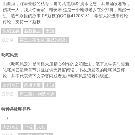
第085章：定海神针铁
第086章：属猴的定海神针
第087章：东海岛屿
山血海，踩着斑驳的枯骨，走向武道巅峰“滴水之恩，我当涌泉相报，
伤我一人，我灭你全家—谢安语 这是一个地球老乡在外打拼，凛然一
第088章：东海溶洞
第089章：秘培子郊、子洪
第090章：金箍归孔宣
生，霸气永恒的故事 PS荔枝的QQ群41203131，希望大家进来讨论
讨论，支持一下荔枝
第091章：血翅黑蚊
第092章：黑蚊归顺
第093章：输赢皆是赢
科幻灵异
荔枝很甜
未知
第094章：良辰吉日
第095章：闻仲谈截教
第096章：祭天大典
最新章：
第三百零七章 震撼的胜利
第097章开馆大典
第098章：联席监国
第099章：大商国师孔宣
叱咤风云
第100章：罗浮洞赵公明
第101章：定海神珠
第102章：孔宣多宝交恶
《叱咤风云》是高楼大厦精心创作的玄幻魔法，笔下文学实时更新
第103章：一口喊破
第104章：尽释前嫌
第105章：乾坤母鼎
叱咤风云最新章节并且提供无弹窗阅读，书友所发表的叱咤风云评
论，并不代表笔下文学赞同或者支持叱咤风云读者的观点。
第106章：定海珠开启
第107章：萨满大法师
第108章：九婴出凶水
玄幻奇幻
高楼大厦
未知
第109章：拜师
第110章:北狄险情
第111章：上古九婴
最新章：
第二四九 创造奇迹
第112章：对峙
第113章：赤风VS九婴
第114章：败九婴
特种兵叱咤异界
第115章：乘胜追击
第116章：左军师
第117章：步步惊心
/
第118章：北狄王陨落
第119章：铿倪
第120章：铿倪？坑你？
玄幻奇幻
七戒
未知
第121章：合兵一处
第122章：北撤
第123章：凯旋