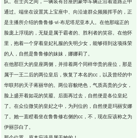
队。在士兵之间，一辆装有台座的豪华车辆正沿着道路正中
通过。端坐在设置其上宝座中、向沿途群众频频挥手的，正
是主播所介绍的鲁鲁修·vi·布尼塔尼亚本人。在他那端正的
脸庞上浮现的，无疑是属于霸者的、胜利者的笑容。在他怀
里，抱着一个穿着皇妃礼服的失明少女，能够得到这项殊荣
的人，自然是鲁鲁修的妹妹，娜娜莉了。
在他那巨大的皇座两侧，并排着两个同样华贵的座位，那是
属于一王二后的两位皇后，恢复了本名的cc，以及曾经的中
华联邦的天子蒋丽华的。两位容貌绝色，气质高贵的少女，
脸上盛开着如花的笑靥。后面再过去，自然便是各位皇妃
了。在众位微笑的皇妃之中，为列位的，自然便是玛丽安娜
了。她一直瞪着坐在鲁鲁修右侧的cc，不，现在应该称之为
伊丽莎白了。
那个位置，原本应该是属于她的！