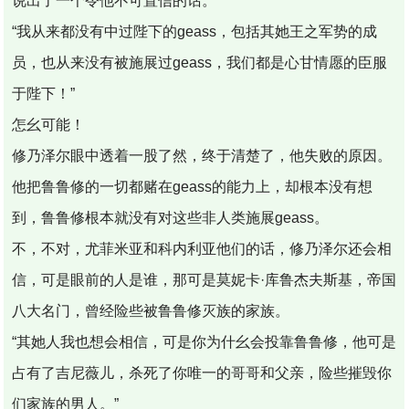
说出了一个令他不可置信的话。
“我从来都没有中过陛下的geass，包括其她王之军势的成
员，也从来没有被施展过geass，我们都是心甘情愿的臣服
于陛下！”
怎幺可能！
修乃泽尔眼中透着一股了然，终于清楚了，他失败的原因。
他把鲁鲁修的一切都赌在geass的能力上，却根本没有想
到，鲁鲁修根本就没有对这些非人类施展geass。
不，不对，尤菲米亚和科内利亚他们的话，修乃泽尔还会相
信，可是眼前的人是谁，那可是莫妮卡·库鲁杰夫斯基，帝国
八大名门，曾经险些被鲁鲁修灭族的家族。
“其她人我也想会相信，可是你为什幺会投靠鲁鲁修，他可是
占有了吉尼薇儿，杀死了你唯一的哥哥和父亲，险些摧毁你
们家族的男人。”