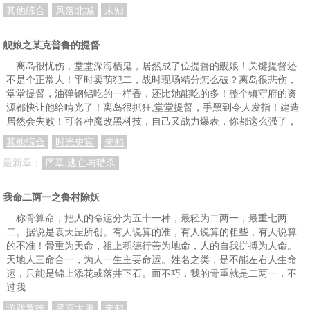
其他综合
风落北城
未知
舰娘之某克普鲁的提督
离岛很忧伤，堂堂深海栖鬼，居然成了位提督的舰娘！关键提督还
不是个正常人！平时卖萌犯二，战时现场精分怎么破？离岛很悲伤，
堂堂提督，油弹钢铝吃的一样香，还比她能吃的多！整个镇守府的资
源都快让他给啃光了！离岛很抓狂,堂堂提督，手黑到令人发指！建造
居然会失败！可各种魔改黑科技，自己又战力爆表，你都这么强了，
其他综合
时光史官
未知
最新章：
序章.逃亡与猎杀
我命二两一之鲁村除妖
称骨算命，把人的命运分为五十一种，最轻为二两一，最重七两
二。据说是袁天罡所创。有人说算的准，有人说算的粗些，有人说算
的不准！骨重为天命，祖上积德行善为地命，人的自我拼搏为人命。
天地人三命合一，为人一生主要命运。姓名之类，是不能左右人生命
运，只能是锦上添花或落井下石。而不巧，我的骨重就是二两一，不
过我
游戏竞技
盛京大唐
未知