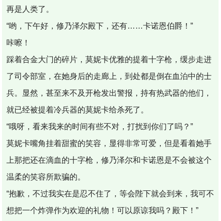
再是人类了。
“哟，下午好，修乃泽尔殿下，还有……卡诺恩伯爵！”
咔嚓！
踩着合金大门的碎片，莫妮卡优雅的提着十字枪，缓步走进
了司令部室，在她身后的走廊上，到处都是倒在血泊中的士
兵。显然，甚至来不及开枪发出警报，持有热武器的他们，
就已经被提着冷兵器的莫妮卡给杀死了。
“哦呀，看来我来的时间有些不对，打扰到你们了吗？”
莫妮卡嘴角挂着甜蜜的笑容，显得非常可爱，但是看着她手
上那把还在滴血的十字枪，修乃泽尔和卡诺恩是不会被这个
温柔的笑容所欺骗的。
“抱歉，不过我实在是忍不住了，等会陛下就会到来，我可不
想把一个炸弹作为欢迎的礼物！可以原谅我吗？殿下！”