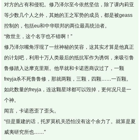
对方的占有和侵犯。修乃泽尔至今依然坚信，除了课内莉亚
等少数几个人之外，其她的王之军势的成员，都是被geass
控制的，包括eu和中华联邦的两位最高统治者。
“救世主，这个名字也不错啊！”
修乃泽尔嘴角浮现了一丝神秘的笑容，这其实才算是他真正
的计划吧，利用十万人类最后的抵抗军作为诱饵，来吸引鲁
鲁修踏入达摩克里斯。他早就和卡诺恩商议过了，一颗
freyja杀不死鲁鲁修，那就两颗，三颗，四颗……一百颗。
如此数量的freyja，连这颗星球都可以毁掉，更何况只是一
个神。
闻言，卡诺恩歪了歪头。
“但是重建的话，托罗莫机关恐怕没有这个余力了。就算是夏
威夷研究所也……”