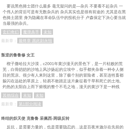
要说黑色骑士团什么最多 毫无疑问的是—杂兵 不要看不起杂兵 一
个伟人的背后可是有无数杂兵的 杂兵其实也是很有前途的 尤其是在黑
色骑土团里 身为隐藏在革命队伍中的投机分子 卢森保定下决心要当就
当最强的杂兵。
玄幻奇幻
魔弹杀手
未知
最新章：
最终章 愿此刻永恒
叛逆的鲁鲁修 女王
楔子撒哈拉大沙漠，c2001年黄沙漫天的景色下，是一片枯败的荒
芜，白骨皑皑的沙地上风沙扬起的尘埃中，似乎都夹杂着一种令人侧
目的荒凉。很少有人来到这里，除了极个别的冒险者，甚至连牲畜都
躲闪在远处的草原上，轻易不敢踏足这片象征着干旱和死亡的土地。
灼热的太阳自上而下俯视的整个不毛之地，漫天的黄沙下是一种残
其他综合
未知
未知
最新章：
第1部分阅读
终结的炽天使 克鲁鲁 采佩西-两级反转
反抗，是需要力量的，也是需要隐忍的…这是百夜米迦尔在先前的