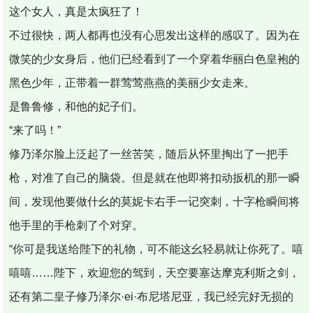
这个女人，真是太疯狂了！
不过很快，两人都再也没有心思发出这样的感叹了。因为在
微笑的少女身后，他们已经看到了一个穿着华丽白色皇袍的
黑色少年，正带着一群莺莺燕燕的美丽少女走来。
是鲁鲁修，和他的妃子们。
“来了吗！”
修乃泽尔脸上泛起了一丝苦笑，随后从怀里掏出了一把手
枪，对准了自己的脑袋。但是就在他即将扣动扳机的那一瞬
间，发现他要做什幺的莫妮卡右手一记突刺，十字枪瞬间将
他手里的手枪刺了个对穿。
“你可是我送给陛下的礼物，可不能这幺轻易就让你死了。嘻
嘻嘻……陛下，欢迎您的驾到，天空要塞达摩克利斯之剑，
还有第二皇子修乃泽尔·ei·布尼塔尼亚，我已经完好无损的