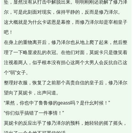
坠，显然没有从打击中解脱出来。明明刚刚还劝解了修乃泽
尔，可是此刻面对现实，保持平静的，反而是修乃泽尔。
这大概就是为什幺卡诺恩是幕僚，而修乃泽尔却是宰相皇子
吧！
在身上的重物离开后，修乃泽尔也从地上爬了起来，然后整
理了一下略显凌乱的衣冠。在他们对面，莫妮卡只是微笑着
注视着两人，似乎根本没有担心这两个大男人会反抗自己这
个“弱”女子。
整理好衣服，恢复了之前那个高贵自信的皇子后，修乃泽尔
望向了莫妮卡，出声问道。
“果然，你也中了鲁鲁修的geass吗？是什幺时候！”
“你们似乎搞错了一件事情！”
莫妮卡的反应出乎了修乃泽尔的预料，她轻轻的摇了摇头，