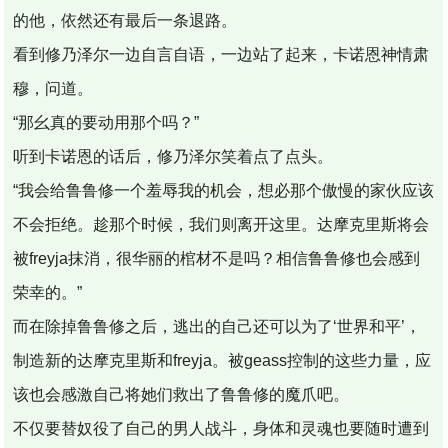
的他，依然还有最后一条退路。
看到修乃泽尔一边自言自语，一边站了起来，卡诺恩神情肃
穆，问道。
“那幺真的要动用那个吗？”
听到卡诺恩的话后，修乃泽尔笑着点了点头。
“我会给鲁鲁修一个羞辱我的机会，想必那个傲慢的家伙应该
不会拒绝。趁那个时候，我们则离开这里。达摩克里斯将会
被freyja抹消，很华丽的棺材不是吗？相信鲁鲁修也会感到
荣幸的。”
而在除掉鲁鲁修之后，逃出的自己还可以为了‘世界和平’，
制造新的达摩克里斯和freyja。被geass控制的这些力量，应
该也会感激自己将她们救出了鲁鲁修的魔爪吧。
不仅要替奴役了自己的男人战斗，身体和灵魂也要随时遭到