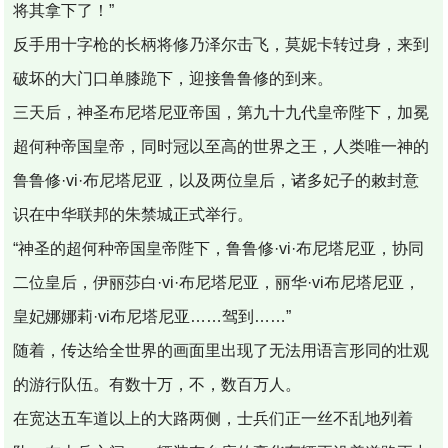
将其拿下了！”
反手用十字枪的长柄将修乃泽尔击飞，莫妮卡转过身，来到
破坏的大门口单膝跪下，迎接鲁鲁修的到来。
三天后，神圣布尼塔尼亚帝国，第九十九代皇帝陛下，加冕
超何种帝国皇帝，同时冠以至高的世界之王，人类唯一神的
鲁鲁修·vi·布尼塔尼亚，以及两位皇后，诸多妃子的敕封意
识在中华联邦的朱禁城正式举行。
“神圣的超何种帝国皇帝陛下，鲁鲁修·vi·布尼塔尼亚，协同
二位皇后，伊丽莎白·vi·布尼塔尼亚，丽华·vi布尼塔尼亚，
皇妃娜娜莉·vi布尼塔尼亚……驾到……”
随着，传达给全世界的画面里出现了无法用语言形同的壮观
的游行队伍。有数十万，不，数百万人。
在宽达五车道以上的大路两侧，士兵们正一丝不乱地列着