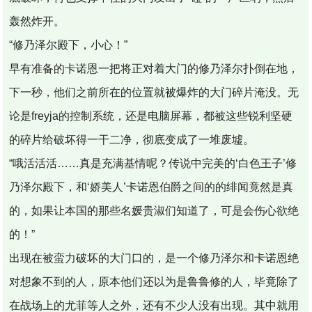
轰然炸开。
“修乃泽尔殿下，小心！”
早有准备的卡诺恩一把将正对着大门的修乃泽尔扑倒在地，
下一秒，他们之前所在的位置就被爆炸的大门碎片淹没。无
论是freyja的控制系统，还是电脑屏幕，都被这些锐利坚硬
的碎片给破坏得一干二净，彻底变成了一堆废墟。
“哦活活活……真是充满基情呢？传说中完美的‘白色王子’修
乃泽尔殿下，和‘娇美人’卡诺恩伯爵之间的的绯闻竟然是真
的，如果让本国的那些名媛贵淑们知道了，可是会伤心欲绝
的！”
出现在被蛮力破坏的大门口的，是一个修乃泽尔和卡诺恩绝
对想象不到的人，原本他们还以为是鲁鲁修的人，毕竟除了
在战场上的尤菲等人之外，还有不少人没有出现。其中就用