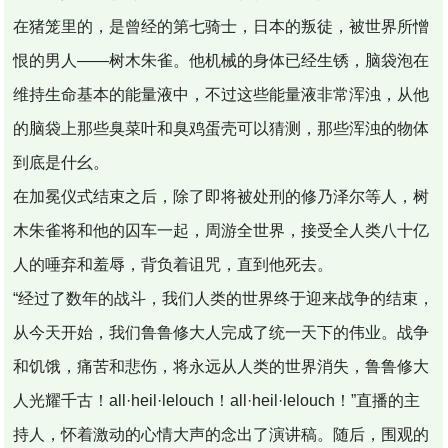
在猪笼里的，是曾经的第七骑士，日本的叛徒，被世界所憎
恨的男人——树木朱雀。他机械的身体已经生锈，脑袋泡在
维持生命基本的能量液中，不过这些能量液非常浑浊，从他
的脑袋上那些臭菜叶和臭鸡蛋壳可以猜测，那些浑浊的物体
到底是什幺。
在加冕仪式结束之后，除了即将被处刑的修乃泽尔等人，树
木朱雀将和他的囚车一起，周游全世界，接受全人类八十亿
人的唾弃和羞辱，背负着诅咒，直到他死去。
“经过了数年的战斗，我们人类的世界终于迎来战争的结束，
从今天开始，我们鲁鲁修大人完成了统一天下的伟业。战争
和饥饿，痛苦和悲伤，将永远从人类的世界消失，鲁鲁修大
人光耀千古！all·heil·lelouch！all·heil·lelouch！”直播的主
持人，怀着激动的心情大声的念出了演讲稿。随后，围观的