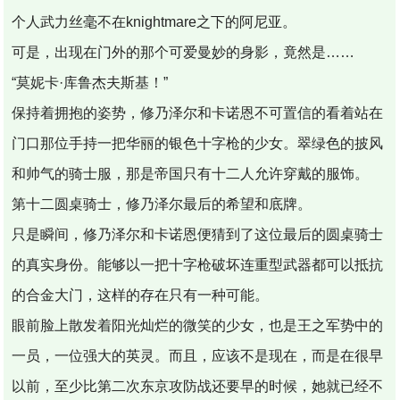
个人武力丝毫不在knightmare之下的阿尼亚。
可是，出现在门外的那个可爱曼妙的身影，竟然是……
“莫妮卡·库鲁杰夫斯基！”
保持着拥抱的姿势，修乃泽尔和卡诺恩不可置信的看着站在
门口那位手持一把华丽的银色十字枪的少女。翠绿色的披风
和帅气的骑士服，那是帝国只有十二人允许穿戴的服饰。
第十二圆桌骑士，修乃泽尔最后的希望和底牌。
只是瞬间，修乃泽尔和卡诺恩便猜到了这位最后的圆桌骑士
的真实身份。能够以一把十字枪破坏连重型武器都可以抵抗
的合金大门，这样的存在只有一种可能。
眼前脸上散发着阳光灿烂的微笑的少女，也是王之军势中的
一员，一位强大的英灵。而且，应该不是现在，而是在很早
以前，至少比第二次东京攻防战还要早的时候，她就已经不