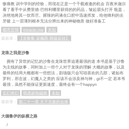
惨痛教 训中学到的经验，而现在正是一个千载难逢的机会 百夜米迦尔
看了看手中从费里德·巴特利哪里获得的的药品，皱起眉头打开 瓶盖，
决绝地将其一饮而尽。腥辣的药液在口腔中迅速挥发，给他锋利的尖
牙镀 上一层薄到根本无法分辨出来的神秘物质 做好准备工
都市言情
miracle-me
未知
最新章：
【克鲁鲁 采佩西-两级反转】
龙珠之我是沙鲁
拥有了异世的记忆的沙鲁在龙珠世界追逐最强的道 本书是基于沙鲁
为主线的故事，同时加上一些个人对于龙珠的理解 大概的故事，以及
最终的结局大概都有一些想法，剧场版只会写咱喜欢的几部，诸如布
罗利，邪念波，幻魔人之类的 应该不会涉及神与神，gt不一定 若本爷
最强，虽然不能保证更新速度，最终会有一个happyn
玄幻奇幻
萌虎超电磁炮
未知
最新章：
第二十一章 天下无敌的合体
大德鲁伊的纵横之路
/