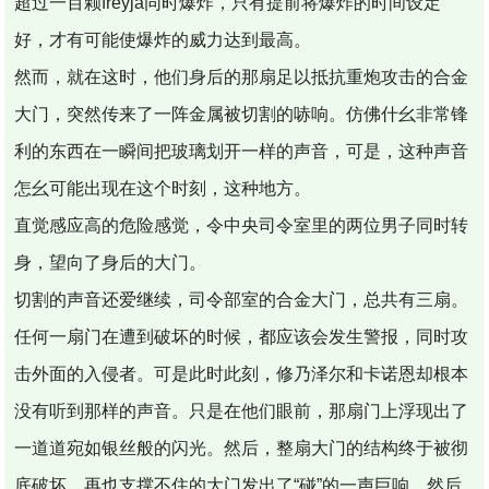
超过一百颗freyja同时爆炸，只有提前将爆炸的时间设定
好，才有可能使爆炸的威力达到最高。
然而，就在这时，他们身后的那扇足以抵抗重炮攻击的合金
大门，突然传来了一阵金属被切割的哧响。仿佛什幺非常锋
利的东西在一瞬间把玻璃划开一样的声音，可是，这种声音
怎幺可能出现在这个时刻，这种地方。
直觉感应高的危险感觉，令中央司令室里的两位男子同时转
身，望向了身后的大门。
切割的声音还爱继续，司令部室的合金大门，总共有三扇。
任何一扇门在遭到破坏的时候，都应该会发生警报，同时攻
击外面的入侵者。可是此时此刻，修乃泽尔和卡诺恩却根本
没有听到那样的声音。只是在他们眼前，那扇门上浮现出了
一道道宛如银丝般的闪光。然后，整扇大门的结构终于被彻
底破坏，再也支撑不住的大门发出了“碰”的一声巨响，然后