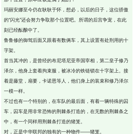
玛丽安娜至今仍在耿耿于怀，想必，以后的日子，这位骄傲
的“闪光”还会努力争取那个位置吧。所谓的后宫争宠，在此
刻已经酝酿中了。
鲁鲁修的御驾后面又跟着有数俩车，其上设置有处刑用的十
字架。
首当其冲的，是曾经的布尼塔尼亚帝国宰相，第二皇子修乃
泽尔，他身上套着拘束服，被冰冷的铁链锁在十字架上。接
着是藤堂，扇要，卡诺恩等人，他们身上的装束和修乃泽尔
一模一样。
不过也有一个特别的，在车队的最后面，有着一辆特殊的囚
车，囚车是用非常恐怖的荆棘条打造的，在无数的荆棘条之
中，有一个同样用荆棘条打造的猪笼。
对，正是中华联邦的独有的一种物件——猪笼。