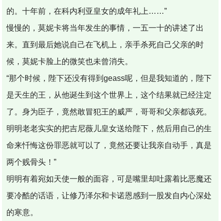
的。十年前，在科内利亚皇女的成年礼上……”
慢慢的，莫妮卡将当年发生的事情，一五一十的讲述了出
来。直到最后她说自己在飞机上，亲手杀死自己父亲的时
候，莫妮卡脸上的微笑也未曾消失。
“那个时候，陛下还没有得到geass呢，但是我知道的，陛下
是天生的王，从他诞生到这个世界上，这个结果就已经注定
了。身为臣子，竟然敢冒犯王的威严，哥哥和父亲都该死。
明明老老实实的把吉尼薇儿皇女送给陛下，然后用自己的生
命来忏悔这份罪恶就可以了，竟然还要让我亲自动手，真是
两个贱骨头！”
明明有着宛如天使一般的面容，可是嘴里却吐露着比恶魔还
要冷酷的话语，让修乃泽尔和卡诺恩感到一股发自内心深处
的寒意。