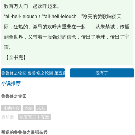
数百万人们一起欢呼起来。
“all·heil·lelouch！”“all·heil·lelouch！”嘹亮的赞歌响彻天
际，狂热的、激昂的欢呼声重叠在一起……从朱禁城，传播
到全世界，又带着一股强烈的信念，传出了地球，传出了宇
宙。
【全书完】
鲁鲁修之轮回 鲁鲁修之轮回 第五百三十四章
没有了
小说推荐
鲁鲁修之轮回
其他综合
本站
未知
最新章：
第五百三十五章
叛逆的鲁鲁修之最强杂兵