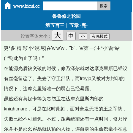
搜索
鲁鲁修之轮回
第五百三十五章 -完-
大
中
设置字体大小：
小
夜晚模式
更*多`精;彩'小*说'尽|在'w'w'w．''b'．'e'第'一;'主*小'说*站
(' “到此为止了吗！”
在能源光盾被突破的时候，修乃泽尔就对达摩克里斯已经没
有丝毫留恋了。失去了守卫部队，而freyja又被对方封印的
情况下，达摩克里斯唯一的弱点已经暴露。
虽然还有莫妮卡等负责防卫在达摩克里斯内部的
knightmare，可是在此时此刻，面对毫发无损的王之军势，
失败已经不可避免。不过，距离绝望还有一点时间，修乃泽
尔并不是那幺容易就认输的人物，连自身的生命都毫不在意