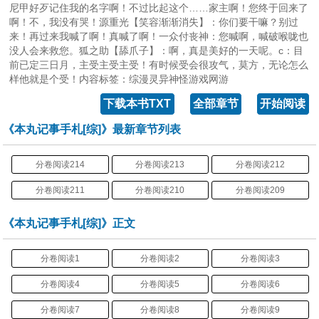
尼甲好歹记住我的名字啊！不过比起这个……家主啊！您终于回来了
啊！不，我没有哭！源重光【笑容渐渐消失】：你们要干嘛？别过
来！再过来我喊了啊！真喊了啊！一众付丧神：您喊啊，喊破喉咙也
没人会来救您。狐之助【舔爪子】：啊，真是美好的一天呢。c：目
前已定三日月，主受主受主受！有时候受会很攻气，莫方，无论怎么
样他就是个受！内容标签：综漫灵异神怪游戏网游
下载本书TXT
全部章节
开始阅读
《本丸记事手札[综]》最新章节列表
分卷阅读214
分卷阅读213
分卷阅读212
分卷阅读211
分卷阅读210
分卷阅读209
《本丸记事手札[综]》正文
分卷阅读1
分卷阅读2
分卷阅读3
分卷阅读4
分卷阅读5
分卷阅读6
分卷阅读7
分卷阅读8
分卷阅读9