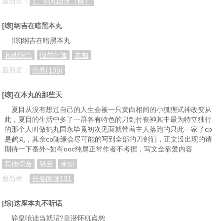
最新章：
1、鹤丸国永（修）
分卷阅读85
分卷阅读86
分卷阅读87
[综]纲吉在暗黑本丸
分卷阅读88
分卷阅读89
分卷阅读90
[综]纲吉在暗黑本丸
分卷阅读91
分卷阅读92
分卷阅读93
其他综合
伽尔什加
未知
分卷阅读94
分卷阅读95
分卷阅读96
最新章：
分卷(135)
分卷阅读97
分卷阅读98
分卷阅读99
[综]在本丸的那些天
分卷阅读100
分卷阅读101
分卷阅读102
夏目从没有想过自己的人生会被一只黄白相间的小狐狸式神改变从
此，夏目的生活中多了一群各有特色的刀剑付丧神其中最为特立独行
分卷阅读103
分卷阅读104
分卷阅读105
的那个人叫做鹤丸国永毕竟初次见面就带着主人落跑的只此一家了cp
分卷阅读106
分卷阅读107
分卷阅读108
是鹤丸，其余cp随缘会尽可能的写到全部的刀剑们，正文没出现的请
期待一下番外~如有ooc纯属正常作者不考据，写文全靠爱内容
分卷阅读109
分卷阅读110
分卷阅读111
其他综合
猫云
未知
分卷阅读112
分卷阅读113
分卷阅读114
最新章：
分卷阅读131
分卷阅读115
分卷阅读116
分卷阅读117
[综]这座本丸不听话
分卷阅读118
分卷阅读119
分卷阅读120
静皇呛诎当就瑁?皇潜怀杌盗恕