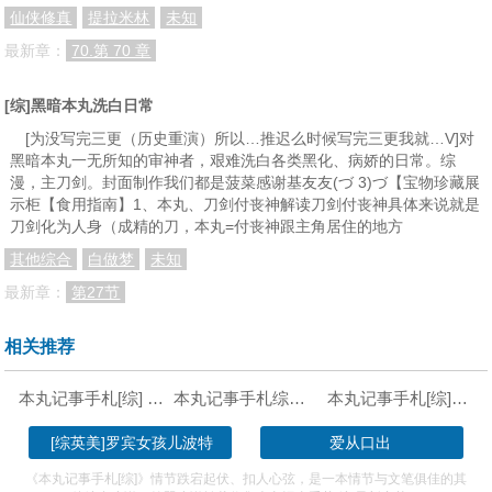
仙侠修真
提拉米林
未知
分卷阅读160
分卷阅读161
分卷阅读162
最新章：
70.第 70 章
分卷阅读163
分卷阅读164
分卷阅读165
[综]黑暗本丸洗白日常
分卷阅读166
分卷阅读167
分卷阅读168
[为没写完三更（历史重演）所以…推迟么时候写完三更我就…V]对
分卷阅读169
分卷阅读170
分卷阅读171
黑暗本丸一无所知的审神者，艰难洗白各类黑化、病娇的日常。综
漫，主刀剑。封面制作我们都是菠菜感谢基友友(づ 3)づ【宝物珍藏展
分卷阅读172
分卷阅读173
分卷阅读174
示柜【食用指南】1、本丸、刀剑付丧神解读刀剑付丧神具体来说就是
刀剑化为人身（成精的刀，本丸=付丧神跟主角居住的地方
分卷阅读175
分卷阅读176
分卷阅读177
其他综合
白做梦
未知
分卷阅读178
分卷阅读179
分卷阅读180
最新章：
第27节
分卷阅读181
分卷阅读182
分卷阅读183
相关推荐
分卷阅读184
分卷阅读185
分卷阅读186
分卷阅读187
分卷阅读188
分卷阅读189
本丸记事手札[综] 下载
本丸记事手札综百度云
本丸记事手札[综]作者:大叶子酒
分卷阅读190
分卷阅读191
分卷阅读192
[综英美]罗宾女孩儿波特
爱从口出
分卷阅读193
分卷阅读194
分卷阅读195
《本丸记事手札[综]》情节跌宕起伏、扣人心弦，是一本情节与文笔俱佳的其