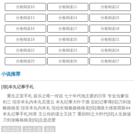
分卷阅读10
分卷阅读11
分卷阅读12
分卷阅读13
分卷阅读14
分卷阅读15
分卷阅读16
分卷阅读17
分卷阅读18
分卷阅读19
分卷阅读20
分卷阅读21
分卷阅读22
分卷阅读23
分卷阅读24
分卷阅读25
分卷阅读26
分卷阅读27
分卷阅读28
分卷阅读29
分卷阅读30
小说推荐
分卷阅读31
分卷阅读32
分卷阅读33
[综]本丸记事手札
分卷阅读34
分卷阅读35
分卷阅读36
重生正室手札 娱乐之唯一传说 七十年代地主婆的日常 专业当爹综
剑三 综非本丸内本丸百度云 本丸纪事大叶子酒 后妃记事簿[综]刀剑攻
分卷阅读37
分卷阅读38
分卷阅读39
略格格党 综非本丸内本丸 综信长独奏曲格格党[综]满级大佬装萌新44
本丸记事手札36章 主公你的谋士又挂了 重回80之大时代[综]人生旅途
分卷阅读40
分卷阅读41
分卷阅读42
刀剑攻略格格党[综]总是恋爱
分卷阅读43
分卷阅读44
分卷阅读45
都市言情
大叶子酒
未知