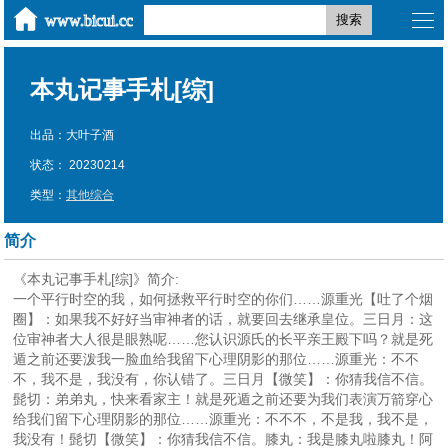
搜索
本丸记事手札[综]
出品：大叶子酒
状态： 20230214
类型：
其他综合
简介
《本丸记事手札[综]》简介:
一个平行时空的我，如何拯救平行时空的你们……源重光【吐了个烟
圈】：如果我不好好当审神者的话，就要回去继承皇位。三日月：这
位审神者大人很是眼熟呢……您认识源氏的长平亲王殿下吗？就是死
遁之前还要泼我一脸血给我留下心理阴影的那位……源重光：不不
不，我不是，我没有，你认错了。三日月【微笑】：你猜我信不信。
髭切：弟弟丸，快来看家主！就是死遁之前还要为我们表演万箭穿心
给我们留下心理阴影的那位……源重光：不不不，不是我，我不是，
我没有！髭切【微笑】：你猜我信不信。膝丸：我是膝丸啦膝丸！阿