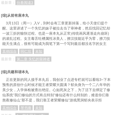
分卷阅读46
分卷阅读47
分卷阅读48
最新章：
分卷阅读3
分卷阅读49
分卷阅读50
分卷阅读51
[综]从前有座本丸
分卷阅读52
分卷阅读53
分卷阅读54
3月13日（周一）入V，到时会有三章更新掉落，给小天使们提个
醒。这里讲述了一个失忆的妹子被拉去当了审神者，然后找回记忆却
分卷阅读55
分卷阅读56
分卷阅读57
一波三折的愉快过程。也是一座本丸从正常)传统画风逐渐走向崩坏)
的凌乱过程。女主毒舌吐槽属性冰美人，撩汉技能近乎为零，撩刀技
分卷阅读58
分卷阅读59
分卷阅读60
能天生满点，很有可能成为我笔下第一个写到最后都没名字的女主
分卷阅读61
分卷阅读62
分卷阅读63
其他综合
同仁坑
未知
分卷阅读64
分卷阅读65
分卷阅读66
最新章：
第二章 失忆的审神者
分卷阅读67
分卷阅读68
分卷阅读69
[综]共建和谐本丸
分卷阅读70
分卷阅读71
分卷阅读72
正在更新的同人接手本丸后，我创业了点进专栏就可以看啦3~下本
预售的原创什么时候才能王者荣耀大圆满？郁央身为一个二八年华的
分卷阅读73
分卷阅读74
分卷阅读75
美少女，入学体检被查出绝症。心如死灰之下，为了活下去绑定了修
分卷阅读76
分卷阅读77
分卷阅读78
仙系统“我们修仙的方式有点特别“修仙还有什么特别的，难道你们靠
熬夜修仙么“那不是，我们靠王者荣耀修仙”游戏黑洞郁央表示拒
分卷阅读79
分卷阅读80
分卷阅读81
其他综合
琴书倦
未知
分卷阅读82
分卷阅读83
分卷阅读84