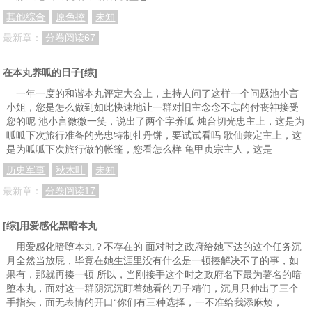
分卷阅读121
分卷阅读122
分卷阅读123
其他综合
原色控
未知
分卷阅读124
分卷阅读125
分卷阅读126
最新章：
分卷阅读67
分卷阅读127
分卷阅读128
分卷阅读129
在本丸养呱的日子[综]
分卷阅读130
分卷阅读131
分卷阅读132
一年一度的和谐本丸评定大会上，主持人问了这样一个问题池小言
小姐，您是怎么做到如此快速地让一群对旧主念念不忘的付丧神接受
分卷阅读133
分卷阅读134
分卷阅读135
您的呢 池小言微微一笑，说出了两个字养呱 烛台切光忠主上，这是为
分卷阅读136
分卷阅读137
分卷阅读138
呱呱下次旅行准备的光忠特制牡丹饼，要试试看吗 歌仙兼定主上，这
是为呱呱下次旅行做的帐篷，您看怎么样 龟甲贞宗主人，这是
分卷阅读139
分卷阅读140
分卷阅读141
历史军事
秋木叶
未知
分卷阅读142
分卷阅读143
分卷阅读144
最新章：
分卷阅读17
分卷阅读145
分卷阅读146
分卷阅读147
[综]用爱感化黑暗本丸
分卷阅读148
分卷阅读149
分卷阅读150
用爱感化暗堕本丸？不存在的 面对时之政府给她下达的这个任务沉
分卷阅读151
分卷阅读152
分卷阅读153
月全然当放屁，毕竟在她生涯里没有什么是一顿揍解决不了的事，如
果有，那就再揍一顿 所以，当刚接手这个时之政府名下最为著名的暗
分卷阅读154
分卷阅读155
分卷阅读156
堕本丸，面对这一群阴沉沉盯着她看的刀子精们，沉月只伸出了三个
手指头，面无表情的开口“你们有三种选择，一不准给我添麻烦，
分卷阅读157
分卷阅读158
分卷阅读159