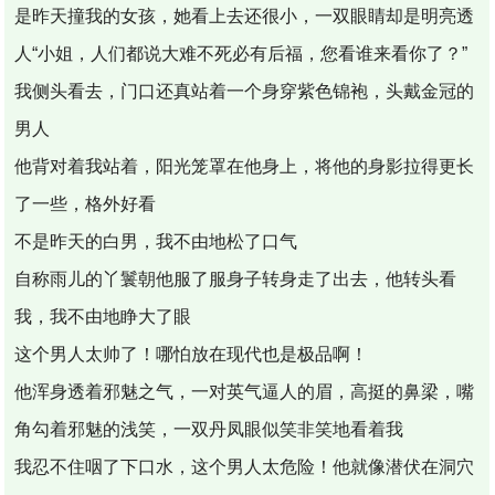
是昨天撞我的女孩，她看上去还很小，一双眼睛却是明亮透
人“小姐，人们都说大难不死必有后福，您看谁来看你了？”
我侧头看去，门口还真站着一个身穿紫色锦袍，头戴金冠的
男人
他背对着我站着，阳光笼罩在他身上，将他的身影拉得更长
了一些，格外好看
不是昨天的白男，我不由地松了口气
自称雨儿的丫鬟朝他服了服身子转身走了出去，他转头看
我，我不由地睁大了眼
这个男人太帅了！哪怕放在现代也是极品啊！
他浑身透着邪魅之气，一对英气逼人的眉，高挺的鼻梁，嘴
角勾着邪魅的浅笑，一双丹凤眼似笑非笑地看着我
我忍不住咽了下口水，这个男人太危险！他就像潜伏在洞穴