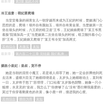
最新章：
第3章 如此不同
冷王追妻：萌妃要爬墙
当堂堂毒枭的祸害女儿一朝穿越而来成为王妃的时候，楚嫱满门心
思想的是，爬墙！墙外自有颜如玉，墙外自有黄金屋。当楚嫱第一次
坐在墙头的时候，六王府的暗卫道“王爷，王妃娘娘爬墙了”某王爷黑
着脸“院墙加高一丈”当楚嫱第二次坐在墙头的时候，暗卫颤抖着小心
肝“王爷，王妃娘娘又爬墙了”某王爷冷笑“加高两丈.
其他综合
木微实
未知
最新章：
第六百二十三章 完结篇 我们私奔…
摄政小皇妃：皇叔，宠不停
她是当朝的混世小魔王，若是谁人得罪了她，她一定会折腾他到死
去活来，盛都大臣见了她都得绕道走，太岁头上她都敢动土，直到有
一日，太岁终于怒了“苏理理，门口站着”太岁脸色阴翳，她像一只小
狐狸，水灵灵的“皇叔，我怎么了“你撩够了么“没有”墨衍卿我最爱的，
莫过于你穿着鹅黄色的衣裳，像小鹿一样，撞进我的心窝。
其他综合
拥你为帝
未知