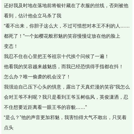
还好我及时地在落地前将银针藏在了衣服的丝线，否则被他
看到，估计他会立马杀了我
“看不出来，你胆子这么大，不过可惜想对本王不利的人……
都死了！”一个如樱花般邪魅的笑容慢慢绽放在他的脸上
变态！
我忍不住在心里把王爷祖宗十代挨个问候了一遍！
他看我的笑容越来越魅惑，而我已经恐惧得手指都在抖！
怎么办？唯一偷袭的机会没了！
我强迫自己压下心头的惧意，露出了天真烂漫的笑容“我怎么
会对王爷不利呢？我只是看到王爷玉树临风，英俊潇洒，忍
不住想要近距离看一眼王爷的容貌……”
“是么？”他的声音更加邪魅，我害怕得大气不敢出，只笑着
点头