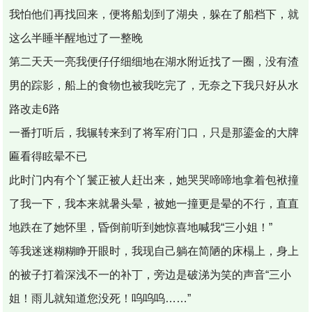
我怕他们再找回来，便将船划到了湖央，躲在了船档下，就
这么半睡半醒地过了一整晚
第二天天一亮我便仔仔细细地在湖水附近找了一圈，没有渣
男的踪影，船上的食物也被我吃完了，无奈之下我只好从水
路改走6路
一番打听后，我辗转来到了将军府门口，只是那鎏金的大牌
匾看得眩晕不已
此时门内有个丫鬟正被人赶出来，她哭哭啼啼地拿着包袱撞
了我一下，我本来就暑头晕，被她一撞更是晕的不行，直直
地跌在了她怀里，昏倒前听到她惊喜地喊我“三小姐！”
等我迷迷糊糊睁开眼时，我现自己躺在简陋的床榻上，身上
的被子打着深浅不一的补丁，旁边是破涕为笑的声音“三小
姐！雨儿就知道您没死！呜呜呜……”