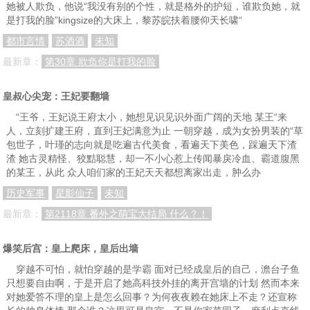
她被人欺负，他说“我没有别的个性，就是格外的护短，谁欺负她，就
是打我的脸”kingsize的大床上，黎苏皖扶着腰仰天长啸“
都市言情
苏酒酒
未知
最新章：
第30章 欺负你是打我的脸
皇叔心尖宠：王妃要翻墙
“王爷，王妃说王府太小，她想见识见识外面广阔的天地 某王“来
人，立刻扩建王府，直到王妃满意为止 一朝穿越，成为女扮男装的“草
包世子，叶瑾的志向就是吃遍古代美食，看遍天下美色，踩遍天下渣
渣 她古灵精怪、狡黠聪慧，却一不小心惹上传闻暴戾冷血、霸道腹黑
的某王，从此 众人咱们家的王妃天天都想离家出走，肿么办
历史军事
星影仙子
未知
最新章：
第2118章 番外之萌宝大结局 什么？！
爆笑后宫：皇上爬床，皇后出墙
穿越不可怕，就怕穿越的是学霸 面对已经成皇后的自己，澹台子鱼
只想要自由啊，于是开启了她高科技外挂的离开宫墙的计划 然而本来
对她爱答不理的皇上是怎么回事？为何夜夜赖在她床上不走？还宣称