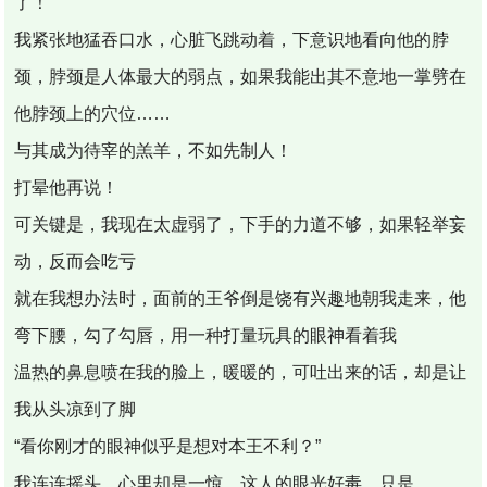
了！
我紧张地猛吞口水，心脏飞跳动着，下意识地看向他的脖
颈，脖颈是人体最大的弱点，如果我能出其不意地一掌劈在
他脖颈上的穴位……
与其成为待宰的羔羊，不如先制人！
打晕他再说！
可关键是，我现在太虚弱了，下手的力道不够，如果轻举妄
动，反而会吃亏
就在我想办法时，面前的王爷倒是饶有兴趣地朝我走来，他
弯下腰，勾了勾唇，用一种打量玩具的眼神看着我
温热的鼻息喷在我的脸上，暖暖的，可吐出来的话，却是让
我从头凉到了脚
“看你刚才的眼神似乎是想对本王不利？”
我连连摇头，心里却是一惊，这人的眼光好毒，只是