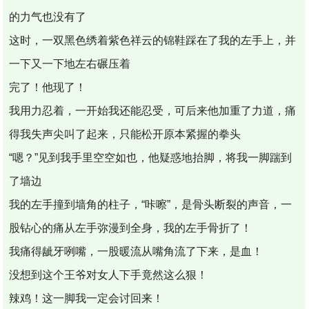
的力气也没有了
这时，一双黑色绣着紫色祥云的锦鞋踩在了我的左手上，并
一下又一下地左右碾压着
完了！他现了！
我用力忍着，一开始我还能忍受，可后来他加重了力道，痛
得我失声尖叫了起来，只能松开原本紧握的拳头
“嗯？”见到我手里空空如也，他疑惑地抬脚，将我一脚踹到
了墙边
我的左手撞到墙角的柱子，“咔嚓”，是骨头断裂的声音，一
股钻心的痛从左手弥漫到全身，我的左手骨折了！
我痛得龇牙咧嘴，一股暖流从嘴角流了下来，是血！
没想到这个王爷对女人下手竟然这么狠！
辣鸡！这一脚我一定会讨回来！