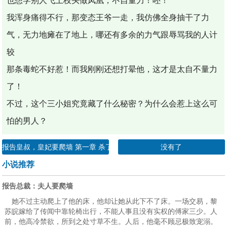
也想学别人飞上枝头做凤凰，不自量力！呸！”
我浑身痛得不行，那变态王爷一走，我仿佛全身抽干了力
气，无力地瘫在了地上，哪还有多余的力气跟辱骂我的人计
较
那条毒蛇不好惹！而我刚刚还想打晕他，这才是太自不量力
了！
不过，这个三小姐究竟藏了什么秘密？为什么会惹上这么可
怕的男人？
报告皇叔，皇妃要爬墙 第一章 杀了她
没有了
小说推荐
报告总裁：夫人要爬墙
她不过主动爬上了他的床，他却让她从此下不了床。一场交易，黎
苏皖嫁给了传闻中靠轮椅出行，不能人事且没有实权的傅家三少。人
前，他高冷禁欲，所到之处寸草不生。人后，他毫不顾忌极致宠溺。