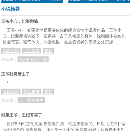
小说推荐
王爷小心，妃要爬墙
王爷小心，妃要爬墙是臣妾依依的经典言情小说类作品，王爷小
心，妃要爬墙讲述了一招穿越，占了凤倾颜的身体，沈倾颜体会她的
错爱悲哀。霸气休夫，敢爱敢恨，在波云诡异的朝堂之外沉浮.
都市言情
臣妾依依
未知
最新章：
第3章 如此不同
王爷我爬墙去了
/
其他综合
本宮猫猫
未知
最新章：
二、悲惨身世
回禀王爷，王妃有喜了
晋江5.3日完结 文案 夜笙歌白清，你是夜笙歌的。所以【哭求】做
我王妃吧 白 清夜笙歌，我只是一个小倌 夜笙歌媳妇，我再也不出轨