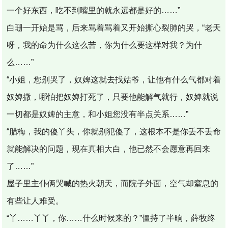
一个好东西，吃不到嘴里的就永远都是好的……”
白珊一开始是骂，后来骂着骂着又开始撕心裂肺的哭，“老天
呀，我的命为什么这么苦，你为什么要这样对我？为什
么……”
“小姐，您别哭了，奴婢这就去找姑爷，让他有什么气都对着
奴婢撒，哪怕把奴婢打死了，只要他能解气就行，奴婢就说
一切都是奴婢的主意，和小姐您没有半点关系……”
“腊梅，我的傻丫头，你就别犯傻了，这根本不是你丢不丢命
就能解决的问题，现在真相大白，他已然不会愿意再回来
了……”
屋子里主仆俩哭喊的热火朝天，而院子外面，空气却窒息的
有些让人难受。
“丫……丫丫，你……什么时候来的？”僵持了半晌，薛牧终