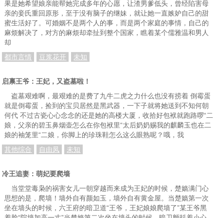
果是她希望娘亲能帮她完成多年的心愿，让渣男爹低头，曾经陷害母
亲的妾氏重回原形，至于没有脑子的继妹，就让她一直嫉妒自己的甜
蜜生活好了。可婚姻不是两个人的事，而是两个家庭的事情，自己的
麻烦解决了，对方的麻烦却牵扯到整个国家，瞧着某个儒雅温和男人
却
都市言情
豆浆花开
未知
启禀王爷：王妃，又盗墓啦！
盗墓艰难啊，最艰难的是费了九牛二虎之力什么也没有捞着 倒霉蛋
就是倒霉蛋，捡到的宝贝居然是黑武器，一下子就将她送到不知何朝
何代 不过古瓷心心念念的还是她的高楼大厦，收拾好包袱就跑路啰“二
娘，父亲的碧玉鼻烟壶怎么在你包袱里“太后奶奶赐我的麒麟玉也在二
娘的袖笼里“二娘，你脚上的珍珠鞋怎么这么眼熟呢？哦，我
其他综合
自由凤
未知
冷王追妻：萌妃要爬墙
当堂堂毒枭的祸害女儿一朝穿越而来成为王妃的时候，楚嫱满门心
思想的是，爬墙！墙外自有颜如玉，墙外自有黄金屋。当楚嫱第一次
坐在墙头的时候，六王府的暗卫道“王爷，王妃娘娘爬墙了”某王爷黑
着脸“院墙加高一丈”当楚嫱第二次坐在墙头的时候，暗卫颤抖着小心