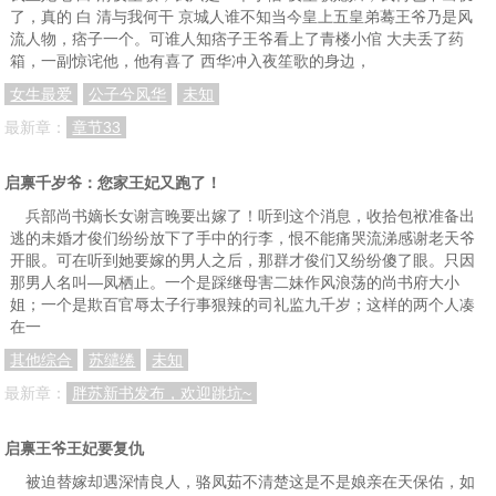
了，真的 白 清与我何干 京城人谁不知当今皇上五皇弟蓦王爷乃是风
流人物，痞子一个。可谁人知痞子王爷看上了青楼小倌 大夫丢了药
箱，一副惊诧他，他有喜了 西华冲入夜笙歌的身边，
女生最爱
公子兮风华
未知
最新章：
章节33
启禀千岁爷：您家王妃又跑了！
兵部尚书嫡长女谢言晚要出嫁了！听到这个消息，收拾包袱准备出
逃的未婚才俊们纷纷放下了手中的行李，恨不能痛哭流涕感谢老天爷
开眼。可在听到她要嫁的男人之后，那群才俊们又纷纷傻了眼。只因
那男人名叫—凤栖止。一个是踩继母害二妹作风浪荡的尚书府大小
姐；一个是欺百官辱太子行事狠辣的司礼监九千岁；这样的两个人凑
在一
其他综合
苏缱绻
未知
最新章：
胖苏新书发布，欢迎跳坑~
启禀王爷王妃要复仇
被迫替嫁却遇深情良人，骆凤茹不清楚这是不是娘亲在天保佑，如