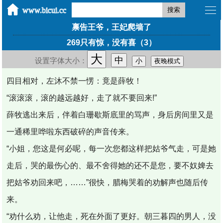
搜索
禀告王爷，王妃爬墙了
269只有惊，没有喜（3）
大
中
设置字体大小：
小
夜晚模式
四目相对，左沐不禁一愣：竟是薛牧！
“滚滚滚，滚的越远越好，走了就不要回来!”
薛牧逃出来后，伴着白珊歇斯底里的骂声，身后房间里又是
一通稀里哗啦东西破碎的声音传来。
“小姐，您这是何必呢，每一次您都这样把姑爷气走，可是她
走后，哭的最伤心的、最不舍得她的还不是您，要不奴婢去
把姑爷劝回来吧，……”很快，腊梅哭着的劝解声也随后传
来。
“劝什么劝，让他走，死在外面了更好。朝三暮四的男人，没