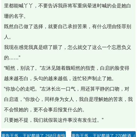
里都能喊丫丫，不要告诉我薛将军重病晕迷时喊的会是她白
珊的名字。
既然自己做了选择，就要自己承担苦果，有什么理由怪罪别
人。
我现在感觉我真是瞎了眼了，怎么就交了这么一个忘恩负义
的……”
“昭然，别说了。”左沐见随着魏昭然的指责，白启的脸变得
越来越苍白，头勾的越来越低，连忙轻声制止了她。
“你放心的走吧。”左沐长出一口气，用还算平静的口吻，对
白启道，“你放心，同样身为女人，我自是理解她的苦衷，我
不会恨她的，更不会事后报复什么的。
只要她不提，我们就假装这件事没有发生过。”
禀告王爷，王妃爬墙了 268只有惊，没有喜（2）
禀告王爷，王妃爬墙了 270醉酒（