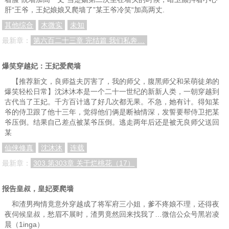
肝“王爷，王妃娘娘又爬墙了”某王爷冷笑“加高两丈.
其他综合
木微实
未知
最新章：
第六百二十三章 完结篇 我们私奔…
爆笑穿越妃：王妃爱爬墙
【推荐新文，良师益夫厉害了，我的师父，腹黑师父和呆萌徒弟的
爆笑轻松日常】沈沐沐本是一个二十一世纪的新新人类，一朝穿越到
古代当了王妃。千方百计逃了好几次都无果。不急，她有计。得知某
爷的侍卫跟了他十三年，觉得他们俩是断袖情深，发誓要帮侍卫把某
爷压倒。结果自己差点被某爷压倒。逃走两年后还是被无良师父送回
某
仙侠修真
沈沐沐
连载
最新章：
303.第303章 关于烂桃花（17）
报告皇叔，皇妃要爬墙
和渣男殉情竟意外穿越成了将军府三小姐，爹不疼娘不理，还得夜
夜伺候皇叔，愁眉不展时，渣男竟然回来找我了…微信公众号黑岩凌
晨（1inga）