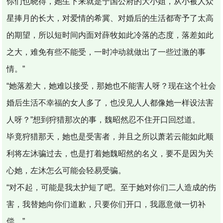
你们也晓得，她生下来就是宁国公府的大小姐，从小被人众
星捧月的长大，对爱情的希冀、对婚后的生活都寄予了太高
的期望，所以短时间内面对薛牧如此冷落的态度，落差如此
之大，难免有些不能受，一时冲动就做出了一些过激的事
情。”
“她落差大，她难以接受，那她也不能害人呀？现在这个社会
婚后生活不幸福的女人多了，也没见人人都像她一样设法害
人呀？”想到狩猎那次的事，魏昭然忍不住开口回怼道。
毕竟狩猎那天，她也是受害者，并且之所以萧若云能如此顺
利将左沐骗过去，也是打着她魏昭然的名义，要不是因为关
心她，左沐怎么可能会轻易受骗。
“对不起，可能是我太护短了吧。至于她对你们二人造成的伤
害，我替她向你们道歉，只要你们开口，我愿意做一切补
偿。”