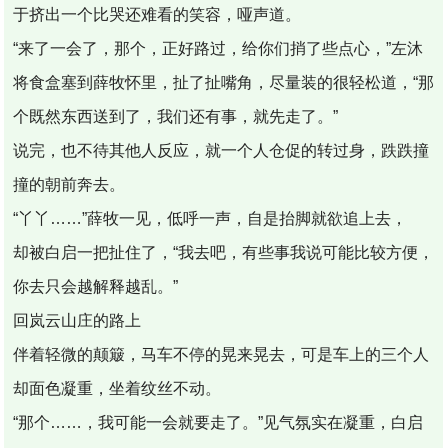
于挤出一个比哭还难看的笑容，哑声道。
“来了一会了，那个，正好路过，给你们捎了些点心，”左沐
将食盒塞到薛牧怀里，扯了扯嘴角，尽量装的很轻松道，“那
个既然东西送到了，我们还有事，就先走了。”
说完，也不待其他人反应，就一个人仓促的转过身，跌跌撞
撞的朝前奔去。
“丫丫……”薛牧一见，低呼一声，自是抬脚就欲追上去，
却被白启一把扯住了，“我去吧，有些事我说可能比较方便，
你去只会越解释越乱。”
回岚云山庄的路上
伴着轻微的颠簸，马车不停的晃来晃去，可是车上的三个人
却面色凝重，坐着纹丝不动。
“那个……，我可能一会就要走了。”见气氛实在凝重，白启