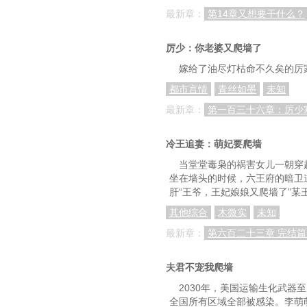
最新章：
第14章又想要干什么？
厉少：你老婆又爬墙了
嫁给了油尽灯枯命不久矣的厉
都市言情
青丝如墨
未知
最新章：
第一百三十六章：厉少
冷王追妻：萌妃要爬墙
当堂堂毒枭的祸害女儿一朝穿
坐在墙头的时候，六王府的暗卫
肝“王爷，王妃娘娘又爬墙了”某王
其他综合
木微实
未知
最新章：
第六百二十三章 完结篇
夫君不宠我爬墙
2030年，美国运输生化武器
全国所有区域全部被感染。李萌