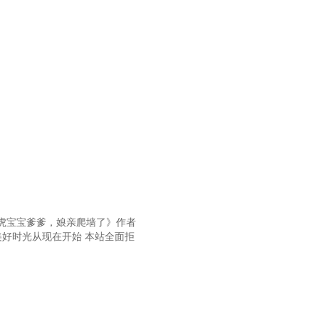
虎宝宝爹爹，娘亲爬墙了》作者
好时光从现在开始 本站全面拒