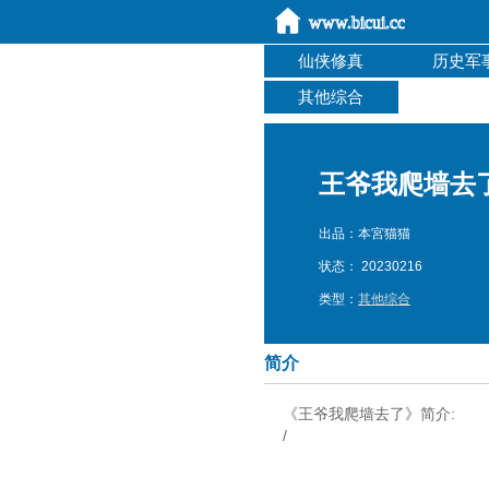
仙侠修真
历史军
其他综合
王爷我爬墙去
出品：本宮猫猫
状态： 20230216
类型：
其他综合
简介
《王爷我爬墙去了》简介:
/