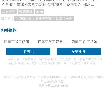
个白眼“半饱“要不要夫君陪你一起吃“没胃口”妖孽看了一眼床上
历史军事
夜舞倾城
未知
最新章：
【第001章 】这个便宜娘才是真汉子啊
相关推荐
回禀王爷王妃爬墙了
启禀王爷王妃又穷疯了
启禀王爷.王妃她又穷疯了
择夫记
多塔神域
《回禀王爷，王妃有喜了》情节跌宕起伏、扣人心弦，是一本情节与文笔俱佳
的女生最爱小说，笔翠小说转载收集回禀王爷，王妃有喜了最新章节。
本站所有小说为转载作品，所有章节均由网友上传，转载至本站只是为了宣传本
书让更多读者欣赏。
笔翠小说 www.bicui.cc