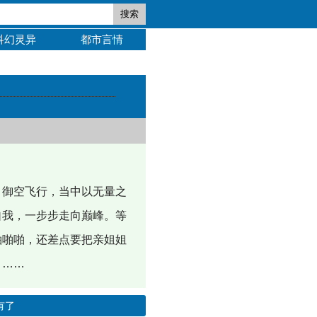
搜索
科幻灵异
都市言情
、御空飞行，当中以无量之
自我，一步步走向巅峰。等
啪啪啪，还差点要把亲姐姐
？……
有了