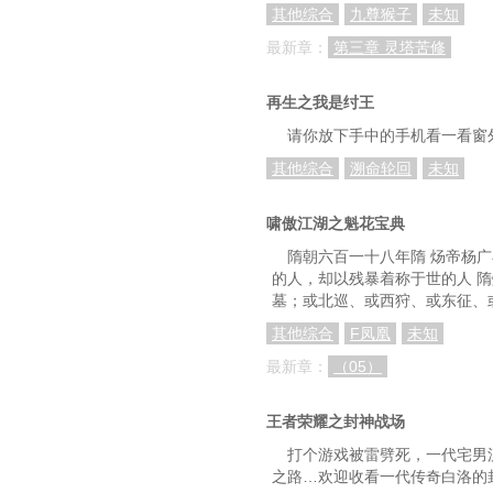
其他综合
九尊猴子
未知
最新章：
第三章 灵塔苦修
再生之我是纣王
请你放下手中的手机看一看窗
其他综合
溯命轮回
未知
啸傲江湖之魁花宝典
隋朝六百一十八年隋 炀帝杨
的人，却以残暴着称于世的人 
墓；或北巡、或西狩、或东征、
其他综合
F凤凰
未知
最新章：
（05）
王者荣耀之封神战场
打个游戏被雷劈死，一代宅男
之路…欢迎收看一代传奇白洛的