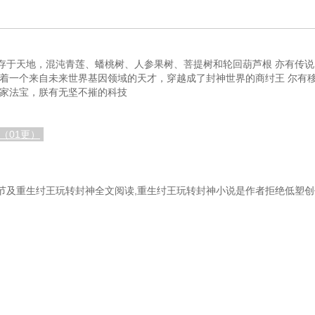
存于天地，混沌青莲、蟠桃树、人参果树、菩提树和轮回葫芦根 亦有传
带着一个来自未来世界基因领域的天才，穿越成了封神世界的商纣王 尔有
仙家法宝，朕有无坚不摧的科技
（01更）
及重生纣王玩转封神全文阅读,重生纣王玩转封神小说是作者拒绝低塑创作,