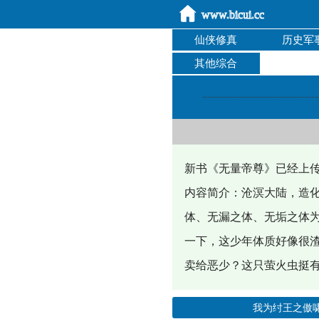
仙侠修真
历史军
其他综合
新书《无量帝尊》已经上传，
内容简介：沧溟大陆，造
体、无漏之体、无垢之体
一下，这少年体质好像很
卖给恶少？这只萤火虫挺
我为纣王之傲