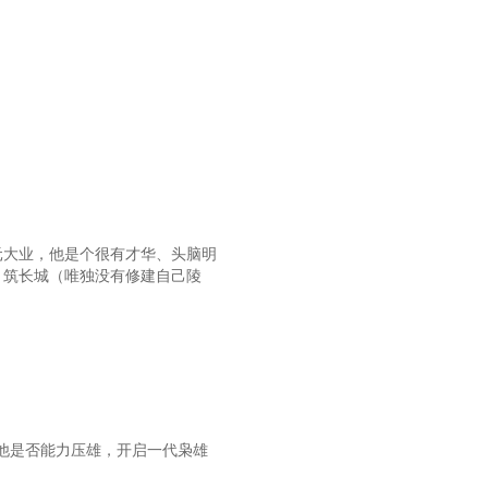
元大业，他是个很有才华、头脑明
 筑长城（唯独没有修建自己陵
他是否能力压雄，开启一代枭雄