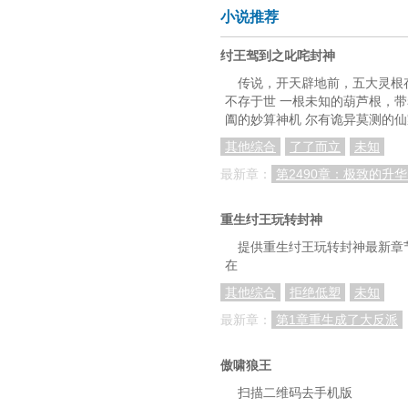
小说推荐
纣王驾到之叱咤封神
传说，开天辟地前，五大灵根
不存于世 一根未知的葫芦根，
阖的妙算神机 尔有诡异莫测的
其他综合
了了而立
未知
最新章：
第2490章：极致的升华
重生纣王玩转封神
提供重生纣王玩转封神最新章节
在
其他综合
拒绝低塑
未知
最新章：
第1章重生成了大反派
傲啸狼王
扫描二维码去手机版