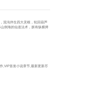
说，混沌伴生四大灵根，轮回葫芦
移山倒海的仙道法术，朕有纵横捭
VIP首发小说章节,最新更新尽