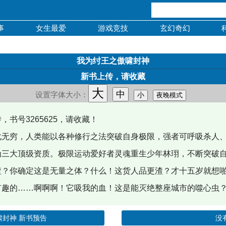
事
女生最爱
游戏竞技
玄幻奇幻
我为纣王之傲啸封神
新书上传，请收藏
大
中
设置字体大小：
小
夜晚模式
书号3265625，请收藏！
化无穷，人类能以各种修行之法突破自身极限，强者可呼吸杀人
为三大顶级资质。极限运动爱好者灵魂重生少年林珝，不断突破
渣？你确定这是无量之体？什么！这货人品更渣？才十五岁就想
有趣的……啊啊啊！它吸我的血！这是能灭绝整座城市的噬心虫
啸封神 新书预告
没