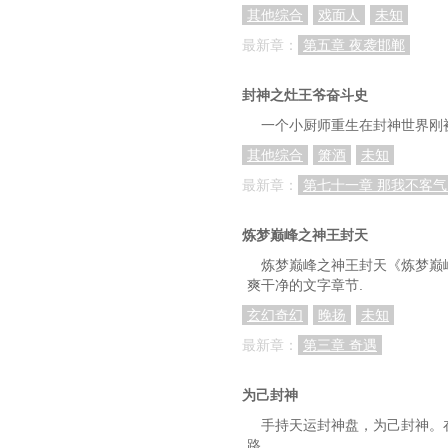
其他综合
戏面人
未知
最新章：
第五章 夜袭邯郸
封神之灶王爷奋斗史
一个小厨师重生在封神世界刚
其他综合
箫酒
未知
最新章：
第七十一章 那我不客气
炼梦巅峰之神王封天
炼梦巅峰之神王封天《炼梦巅
爽干净的文字章节.
玄幻奇幻
晚扬
未知
最新章：
第三章 奇遇
为己封神
手持天运封神盘，为己封神。
路…