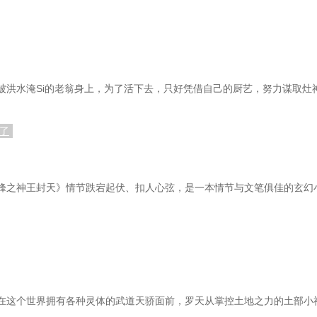
被洪水淹Si的老翁身上，为了活下去，只好凭借自己的厨艺，努力谋取灶
了
峰之神王封天》情节跌宕起伏、扣人心弦，是一本情节与文笔俱佳的玄幻
在这个世界拥有各种灵体的武道天骄面前，罗天从掌控土地之力的土部小