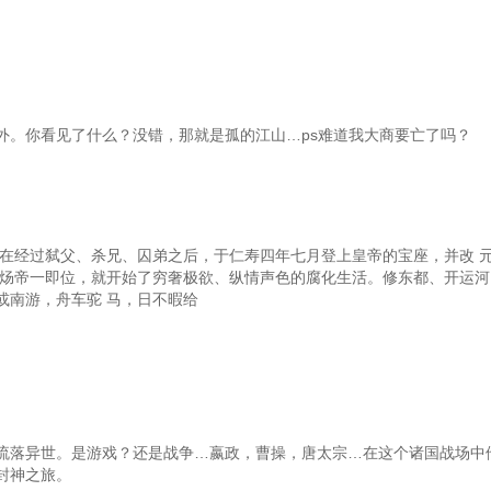
外。你看见了什么？没错，那就是孤的江山…ps难道我大商要亡了吗？
广在经过弑父、杀兄、囚弟之后，于仁寿四年七月登上皇帝的宝座，并改 
隋炀帝一即位，就开始了穷奢极欲、纵情声色的腐化生活。修东都、开运河
或南游，舟车驼 马，日不暇给
流落异世。是游戏？还是战争…嬴政，曹操，唐太宗…在这个诸国战场中
封神之旅。