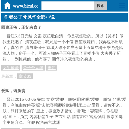
搜索
作者公子兮风华全部小说
回禀王爷，王妃有喜了
晋江5.3日完结 文案 夜笙歌白清，你是夜笙歌的。所以【哭求】做
我王妃吧 白 清夜笙歌，我只是一个小倌 夜笙歌媳妇，我再也不出轨
了，真的 白 清与我何干 京城人谁不知当今皇上五皇弟蓦王爷乃是风
流人物，痞子一个。可谁人知痞子王爷看上了青楼小倌 大夫丢了药
箱，一副惊诧他，他有喜了 西华冲入夜笙歌的身边，
女生最爱
公子兮风华
未知
最新章：
章节33
爱卿，请负责
晋江2015-03-05 完结 文案“爱卿，朕好看吗“嗯“爱卿，朕饿了“嗯“爱
卿，今晚由你侍寝“嗯“去把容莞卿给朕绑到床上去“爱卿，请你不来，
朕，只好来硬的了“皇上，微臣政务繁忙，请“吐！容莞卿，你往哪
跑“皇上，负责 内容标签生子 布衣生活 情有独钟 宫廷侯爵 搜索关键
字主角容漓、容卿 配角南宫漓渊