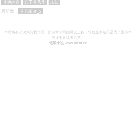
其他综合
公子兮风华
未知
最新章：
分节阅读_2
本站所有小说为转载作品，所有章节均由网友上传，转载至本站只是为了宣传本
书让更多读者欣赏。
笔翠小说 www.bicui.cc